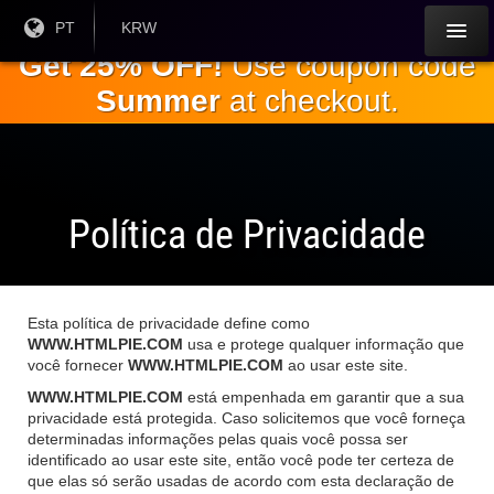
Ir para o
Língua
PT
Moeda
KRW
atual:
Atual:
conteúdo
Get 25% OFF!
Use coupon code
principal
Summer
at checkout.
Política de Privacidade
Esta política de privacidade define como
WWW.HTMLPIE.COM
usa e protege qualquer informação que
você fornecer
WWW.HTMLPIE.COM
ao usar este site.
WWW.HTMLPIE.COM
está empenhada em garantir que a sua
privacidade está protegida. Caso solicitemos que você forneça
determinadas informações pelas quais você possa ser
identificado ao usar este site, então você pode ter certeza de
que elas só serão usadas de acordo com esta declaração de