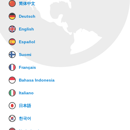
简体中文
Deutsch
English
Español
Suomi
Français
Bahasa Indonesia
Italiano
日本語
한국어