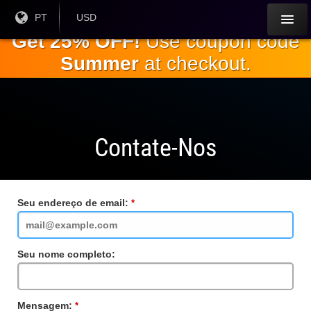
Ir para o
Língua
PT
Moeda
USD
atual:
Atual:
conteúdo
Get 25% OFF!
Use coupon code
principal
Summer
at checkout.
Contate-Nos
Seu endereço de email:
Campo
obrigatório
Seu nome completo:
Mensagem:
Campo