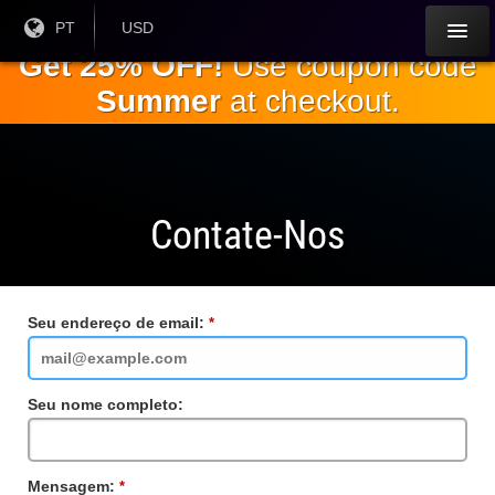
Ir para o
Língua
PT
Moeda
USD
atual:
Atual:
conteúdo
Get 25% OFF!
Use coupon code
principal
Summer
at checkout.
Contate-Nos
Seu endereço de email:
Campo
obrigatório
Seu nome completo:
Mensagem:
Campo