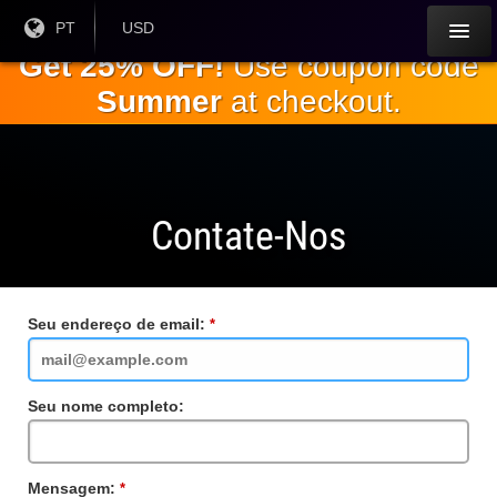
Ir para o
Língua
PT
Moeda
USD
atual:
Atual:
conteúdo
Get 25% OFF!
Use coupon code
principal
Summer
at checkout.
Contate-Nos
Seu endereço de email:
Campo
obrigatório
Seu nome completo:
Mensagem:
Campo