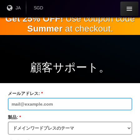
本
現在
JA
現在の
SGD
の言
通貨：
文
Get 25% OFF!
Use coupon code
語：
へ
Summer
at checkout.
ス
キ
ッ
プ
顧客サポート。
メールアドレス:
必
須
フ
ィ
ー
製品:
必
ル
須
ド
フ
ィ
ー