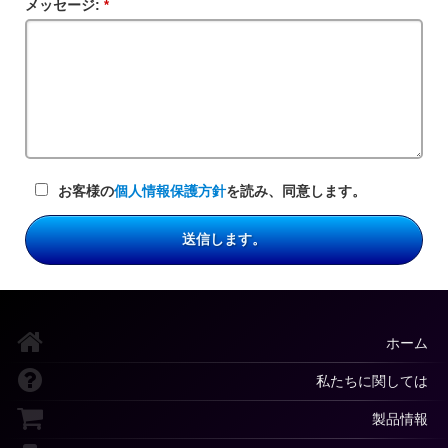
メッセージ:
必
ル
須
ド
フ
ィ
ー
ル
ド
お客様の
個人情報保護方針
を読み、同意します。
送信します。
ホーム
私たちに関しては
製品情報