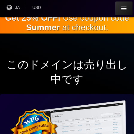
本
現在
JA
現在の
USD
の言
通貨：
文
Get 25% OFF!
Use coupon code
語：
へ
Summer
at checkout.
ス
キ
ッ
プ
このドメインは売り出し
中です
ワ
ー
ド
プ
レ