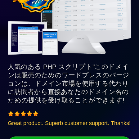
ス
6
と
完
全
互
換
人気のある PHP スクリプト"このドメイ
ンは販売のためのワードプレスのバージ
ョンは、ドメイン市場を使用する代わり
に訪問者から直接あなたのドメイン名の
ための提供を受け取ることができます!
Great product. Superb customer support. Thanks!