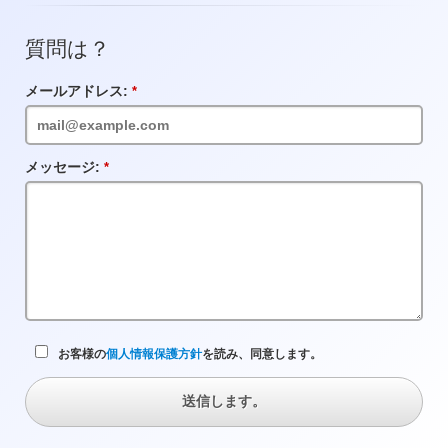
質問は？
メールアドレス:
必
須
フ
ィ
ー
メッセージ:
必
ル
須
ド
フ
ィ
ー
ル
ド
お客様の
個人情報保護方針
を読み、同意します。
送信します。