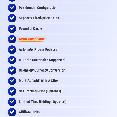
Per-domain Configuration
Supports Fixed-price Sales
Powerful Cache
GPDR Compliance
Automatic Plugin Updates
Multiple Currencies Supported!
On-the-fly
Currency Conversion
!
Mark As "sold" With A Click
Set Starting Price (Optional)
Limited Time Bidding (Optional)
Affiliate Links