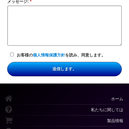
メッセージ:
必
ル
須
ド
フ
ィ
ー
ル
ド
お客様の
個人情報保護方針
を読み、同意します。
送信します。
ホーム
私たちに関しては
製品情報