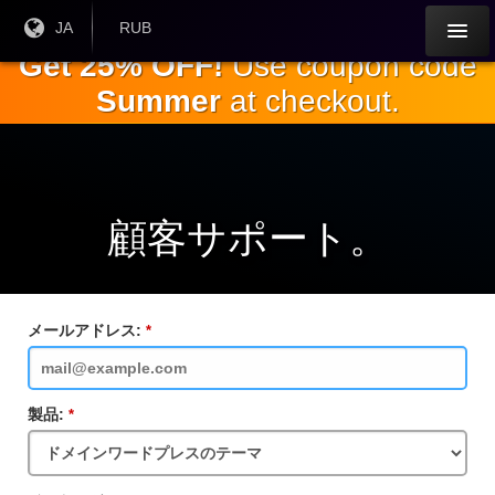
本
現在
JA
現在の
RUB
の言
通貨：
文
Get 25% OFF!
Use coupon code
語：
へ
Summer
at checkout.
ス
キ
ッ
プ
顧客サポート。
メールアドレス:
必
須
フ
ィ
ー
製品:
必
ル
須
ド
フ
ィ
ー