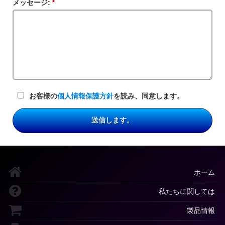
メッセージ:
必
ル
須
ド
フ
ィ
ー
ル
ド
お客様の
個人情報保護方針
を読み、同意します。
送信します。
ホーム
私たちに関しては
製品情報