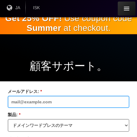
本
現在
JA
現在
ISK
の言
の通
文
Get 25% OFF!
Use coupon code
語：
貨：
へ
Summer
at checkout.
ス
キ
ッ
プ
顧客サポート。
メールアドレス:
必
須
フ
ィ
ー
製品:
必
ル
須
ド
フ
ィ
ー