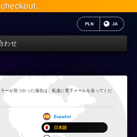
 checkout.
現在の通貨：
PLN
現在の言語
JA
合わせ
エラーが見つかった場合は、私達に電子メールを送ってくだ
Español
日本語