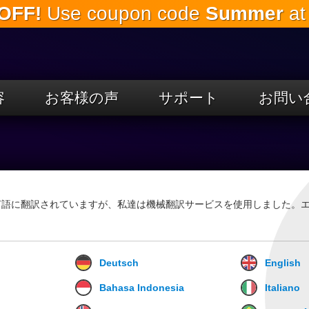
OFF!
Use coupon code
Summer
at
本
文
へ
ス
キ
ッ
容
お客様の声
サポート
お問い
プ
言語に翻訳されていますが、私達は機械翻訳サービスを使用しました。
Deutsch
English
Bahasa Indonesia
Italiano