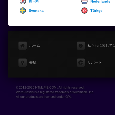
한국어
Nederlands
Svenska
Türkçe
ホーム
私たちに関して
登録
サポート
© 2012-2026 HTMLPIE.COM . All rights reserved.
WordPress® is a registered trademark of Automattic, Inc.
All our products are licensed under GPL.