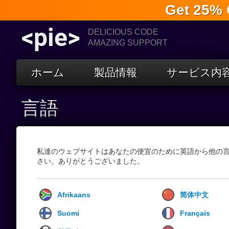
Get 25% 
<pie>
DELICIOUS CODE
AMAZING SUPPORT
ホーム
製品情報
サービス内
言語
私達のウェブサイトはあなたの便宜のために英語から他の
さい。ありがとうございました。
Afrikaans
简体中文
Suomi
Français