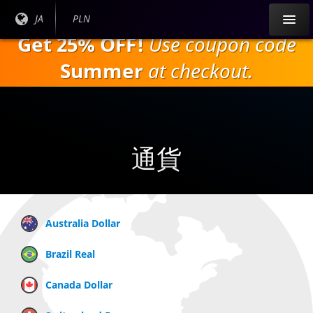
本
現在
JA
現在の
PLN
文
の言
通貨：
Get 25% OFF!
Use coupon code
へ
語：
ス
Summer
at checkout.
キ
ッ
プ
通貨
Australia Dollar
Brazil Real
Canada Dollar