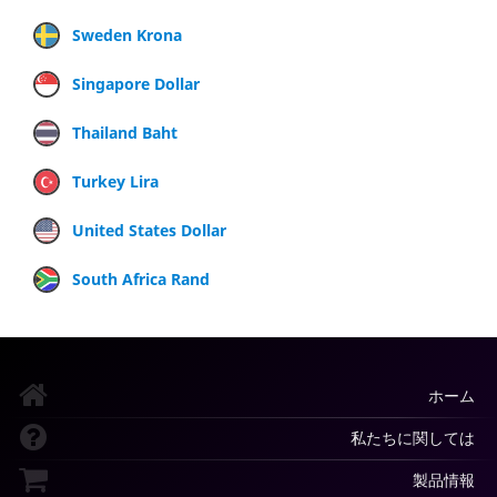
Sweden Krona
Singapore Dollar
Thailand Baht
Turkey Lira
United States Dollar
South Africa Rand
ホーム
私たちに関しては
製品情報