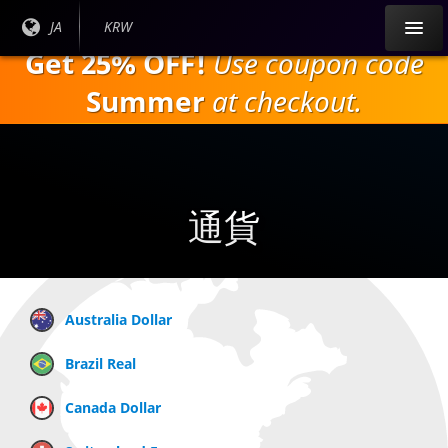
本
現在
JA
現在の
KRW
文
の言
通貨：
Get 25% OFF!
Use coupon code
へ
語：
ス
Summer
at checkout.
キ
ッ
プ
通貨
Australia Dollar
Brazil Real
Canada Dollar