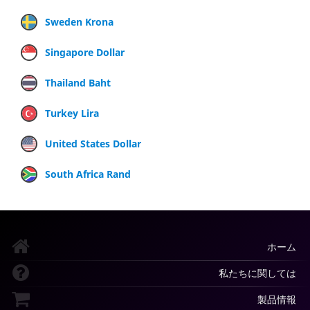
Sweden Krona
Singapore Dollar
Thailand Baht
Turkey Lira
United States Dollar
South Africa Rand
ホーム
私たちに関しては
製品情報