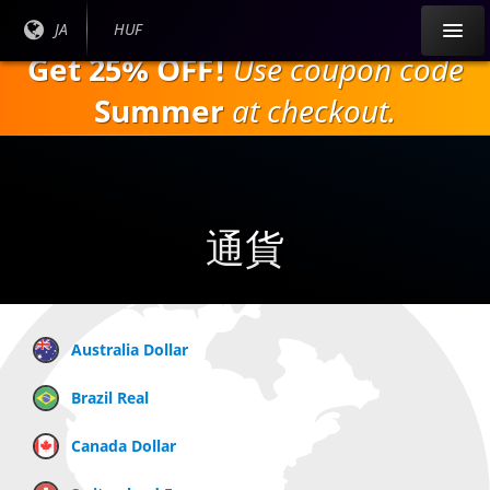
本
現在
JA
現在の
HUF
文
の言
通貨：
Get 25% OFF!
Use coupon code
へ
語：
ス
Summer
at checkout.
キ
ッ
プ
通貨
Australia Dollar
Brazil Real
Canada Dollar