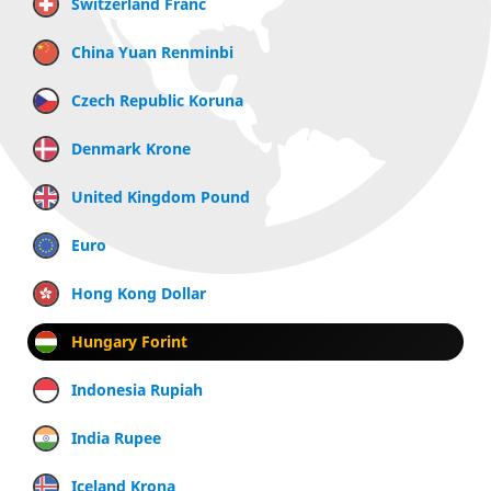
Switzerland Franc
China Yuan Renminbi
Czech Republic Koruna
Denmark Krone
United Kingdom Pound
Euro
Hong Kong Dollar
Hungary Forint
Indonesia Rupiah
India Rupee
Iceland Krona