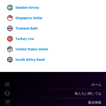
Sweden Krona
Singapore Dollar
Thailand Baht
Turkey Lira
United States Dollar
South Africa Rand
ホーム
私たちに関しては
製品情報