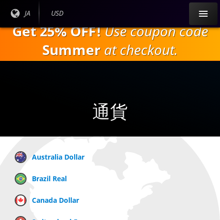
本
現在
JA
現在の
USD
文
の言
通貨：
Get 25% OFF!
Use coupon code
へ
語：
ス
Summer
at checkout.
キ
ッ
プ
通貨
Australia Dollar
Brazil Real
Canada Dollar