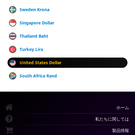
Sweden Krona
Singapore Dollar
Thailand Baht
Turkey Lira
United States Dollar
South Africa Rand
ホーム
私たちに関しては
製品情報