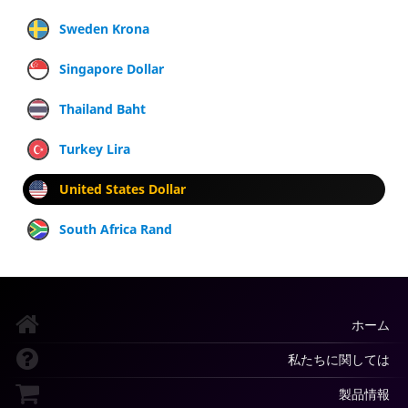
Sweden Krona
Singapore Dollar
Thailand Baht
Turkey Lira
United States Dollar
South Africa Rand
ホーム
私たちに関しては
製品情報