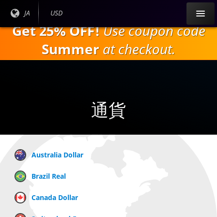
本
現在
JA
現在の
USD
文
の言
通貨：
Get 25% OFF!
Use coupon code
へ
語：
ス
Summer
at checkout.
キ
ッ
プ
通貨
Australia Dollar
Brazil Real
Canada Dollar