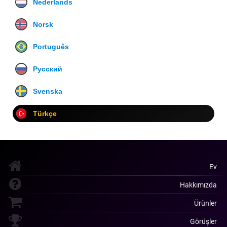
Nederlands
Norsk
Português
Русский
Svenska
Türkçe
Ev
Hakkımızda
Ürünler
Görüşler