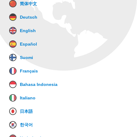
简体中文
Deutsch
English
Español
Suomi
Français
Bahasa Indonesia
Italiano
日本語
한국어