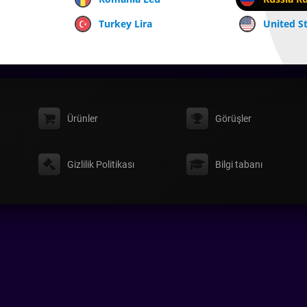
Turkey Lira
United St
Ürünler
Görüşler
Gizlilik Politikası
Bilgi tabanı