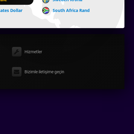
ates Dollar
South Africa Rand
Hizmetler
Bizimle iletişime geçin