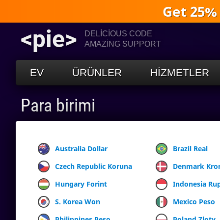
Get 25%
<pie>
DELICIOUS CODE
AMAZING SUPPORT
EV
ÜRÜNLER
HIZMETLER
Para birimi
Australia Dollar
Brazil Real
Czech Republic Koruna
Denmark Kro
Hungary Forint
Indonesia Ru
S. Korea Won
Mexico Peso
Philippines Peso
Poland Zloty