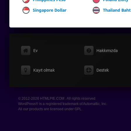
Singapore Dollar
Thailand Baht
Ev
Hakkımızda
Kayıt olmak
Destek
© 2012-2026 HTMLPIE.COM . All rights reserved.
WordPress® is a registered trademark of Automattic, Inc.
All our products are licensed under GPL.