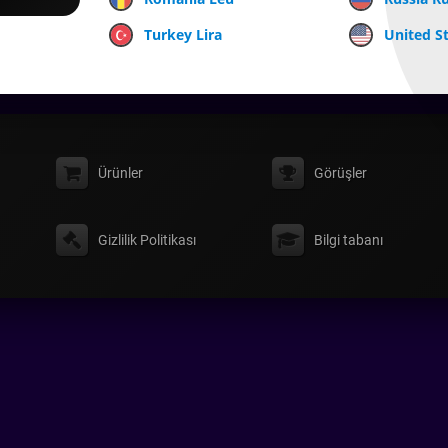
Turkey Lira
United St
Ürünler
Görüşler
Gizlilik Politikası
Bilgi tabanı