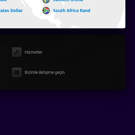
ates Dollar
South Africa Rand
Hizmetler
Bizimle iletişime geçin