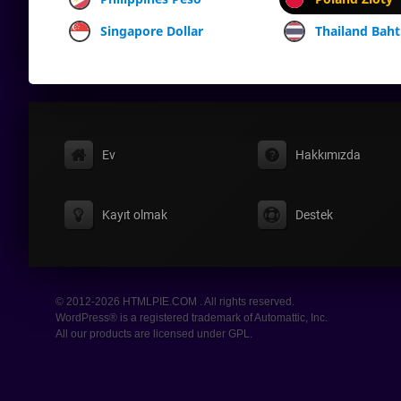
Singapore Dollar
Thailand Baht
Ev
Hakkımızda
Kayıt olmak
Destek
© 2012-2026 HTMLPIE.COM . All rights reserved.
WordPress® is a registered trademark of Automattic, Inc.
All our products are licensed under GPL.