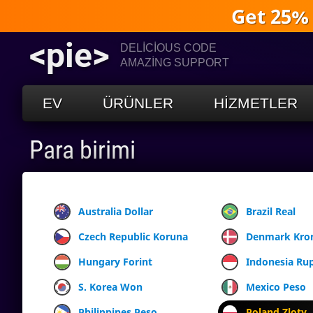
Get 25%
<pie>
DELICIOUS CODE
AMAZING SUPPORT
EV
ÜRÜNLER
HIZMETLER
Para birimi
Australia Dollar
Brazil Real
Czech Republic Koruna
Denmark Kro
Hungary Forint
Indonesia Ru
S. Korea Won
Mexico Peso
Philippines Peso
Poland Zloty