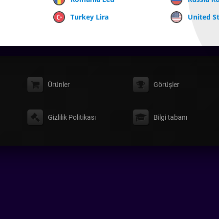
Turkey Lira
United St
Ürünler
Görüşler
Gizlilik Politikası
Bilgi tabanı