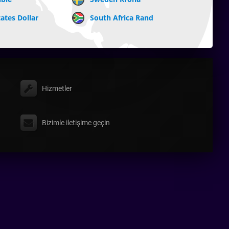
ates Dollar
South Africa Rand
Hizmetler
Bizimle iletişime geçin