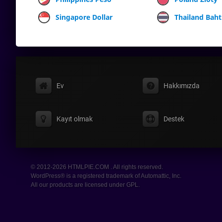
Singapore Dollar
Thailand Baht
Ev
Hakkımızda
Kayıt olmak
Destek
© 2012-2026 HTMLPIE.COM . All rights reserved.
WordPress® is a registered trademark of Automattic, Inc.
All our products are licensed under GPL.