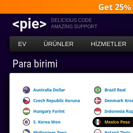
Get 25%
<pie>
DELICIOUS CODE
AMAZING SUPPORT
EV
ÜRÜNLER
HIZMETLER
Para birimi
Australia Dollar
Brazil Real
Czech Republic Koruna
Denmark Kro
Hungary Forint
Indonesia Ru
S. Korea Won
Mexico Peso
Philippines Peso
Poland Zloty