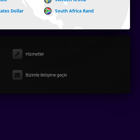
ates Dollar
South Africa Rand
Hizmetler
Bizimle iletişime geçin