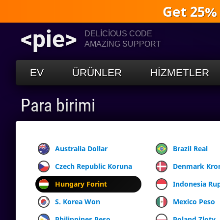
Get 25%
<pie>
DELICIOUS CODE
AMAZING SUPPORT
EV
ÜRÜNLER
HIZMETLER
Para birimi
Australia Dollar
Brazil Real
Czech Republic Koruna
Denmark Kro
Hungary Forint
Indonesia Ru
S. Korea Won
Mexico Peso
Philippines Peso
Poland Zloty