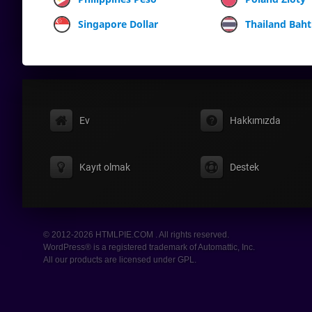
Singapore Dollar
Thailand Baht
Ev
Hakkımızda
Kayıt olmak
Destek
© 2012-2026 HTMLPIE.COM . All rights reserved.
WordPress® is a registered trademark of Automattic, Inc.
All our products are licensed under GPL.