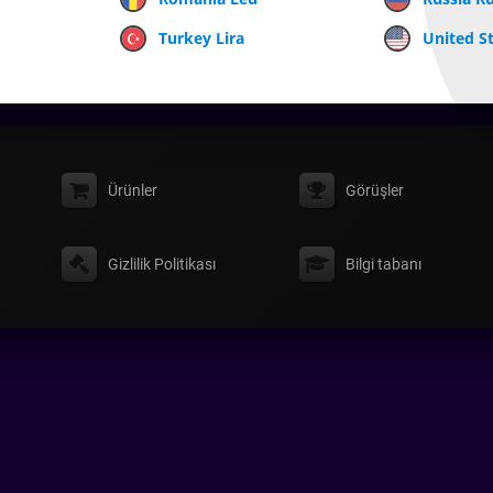
Turkey Lira
United St
Ürünler
Görüşler
Gizlilik Politikası
Bilgi tabanı