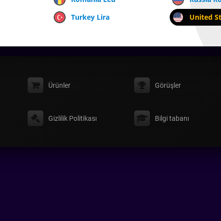
Turkey Lira
United St
Ürünler
Görüşler
Gizlilik Politikası
Bilgi tabanı