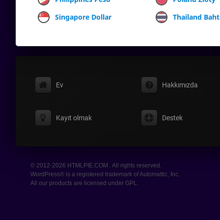
Singapore Dollar
Thailand Baht
Ev
Hakkımızda
Kayıt olmak
Destek
© 2012-2026 HTMLPIE.COM . All rights reserved.
WordPress® is a registered trademark of Automattic, Inc.
All our products are licensed under GPL.