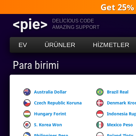
Get 25%
<pie>
DELICIOUS CODE
AMAZING SUPPORT
EV
ÜRÜNLER
HIZMETLER
Para birimi
Australia Dollar
Brazil Real
Czech Republic Koruna
Denmark Kro
Hungary Forint
Indonesia Ru
S. Korea Won
Mexico Peso
Philippines Peso
Poland Zloty