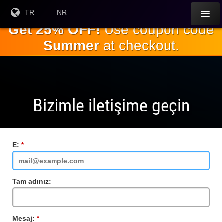
Ana
Geçerli
TR
Mevcut
INR
Dil:
Para
içeriğe
Get 25% OFF!
Use coupon code
Birimi:
geç
Summer
at checkout.
Bizimle iletişime geçin
E:
Gerekli
alan
Tam adınız:
Mesaj:
Gerekli