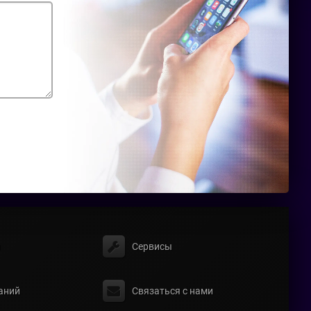
ы
Сервисы
аний
Связаться с нами