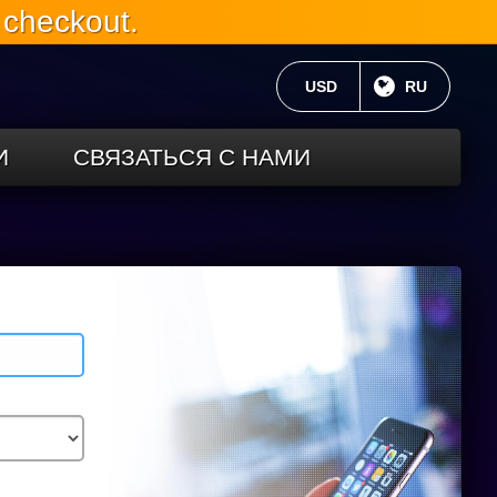
 checkout.
ТЕКУЩАЯ ВАЛЮТА:
USD
ТЕКУЩИЙ 
RU
И
СВЯЗАТЬСЯ С НАМИ