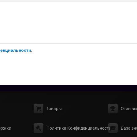
денциальности
.
Товары
Отзыв
ержки
Политика Конфиденциальности
База зн