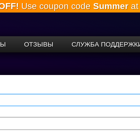
OFF!
Use coupon code
Summer
at
Перейти к
основному
содержанию
СЫ
ОТЗЫВЫ
СЛУЖБА ПОДДЕРЖК