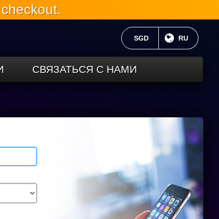
 checkout.
ТЕКУЩАЯ ВАЛЮТА:
SGD
ТЕКУЩИЙ 
RU
И
СВЯЗАТЬСЯ С НАМИ