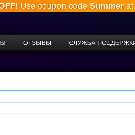
OFF!
Use coupon code
Summer
at
Перейти к
основному
содержанию
СЫ
ОТЗЫВЫ
СЛУЖБА ПОДДЕРЖК