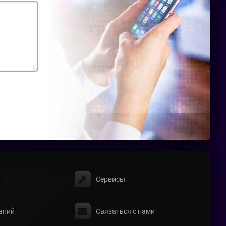
ы
Сервисы
аний
Связаться с нами