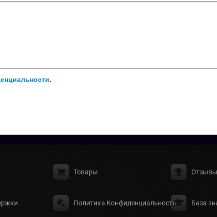
денциальности
.
Товары
Отзыв
ержки
Политика Конфиденциальности
База зн