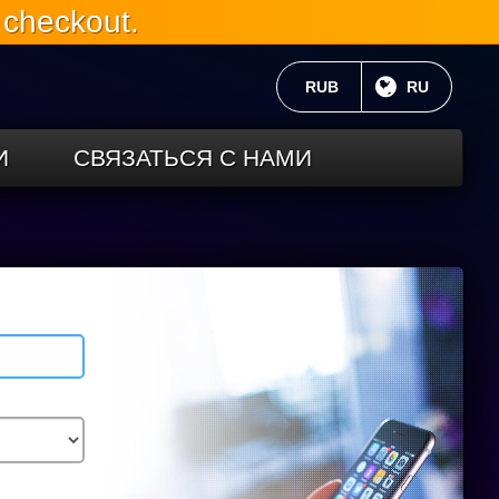
 checkout.
ТЕКУЩАЯ ВАЛЮТА:
RUB
ТЕКУЩИЙ 
RU
И
СВЯЗАТЬСЯ С НАМИ