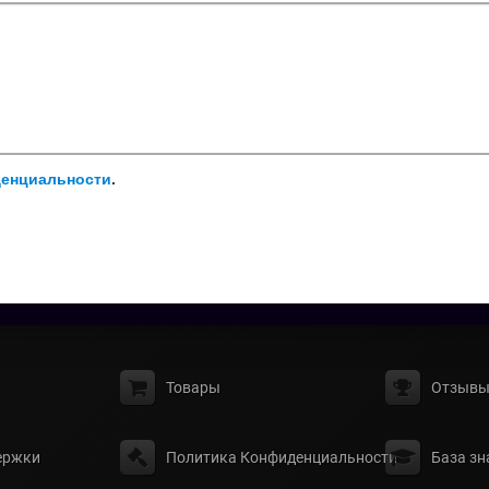
денциальности
.
Товары
Отзыв
ержки
Политика Конфиденциальности
База зн