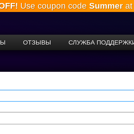
OFF!
Use coupon code
Summer
at
Перейти к
основному
содержанию
СЫ
ОТЗЫВЫ
СЛУЖБА ПОДДЕРЖК