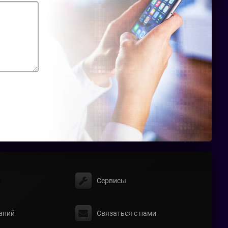
ы
Сервисы
аний
Связаться с нами