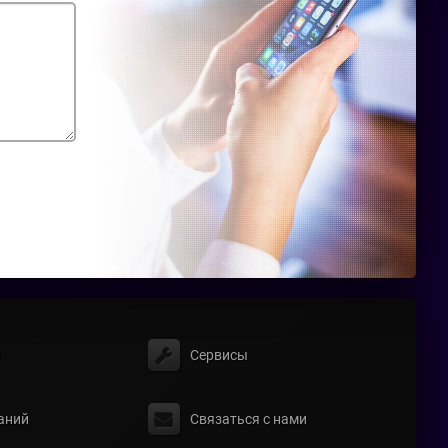
ы
Сервисы
аний
Связаться с нами