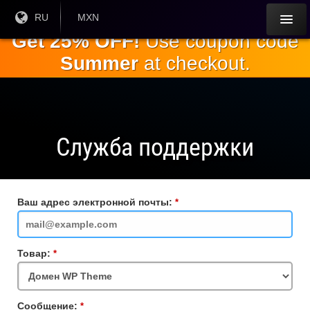
Перейти к
Текущий
RU
Текущая
MXN
язык:
валюта:
основному
Get 25% OFF!
Use coupon code
содержанию
Summer
at checkout.
Служба поддержки
Ваш адрес электронной почты:
Обязательное
поле
Товар:
Обязательное
поле
Сообщение:
Обязательное