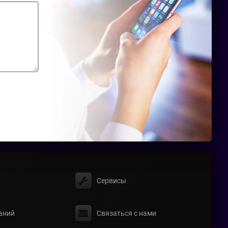
ы
Сервисы
аний
Связаться с нами