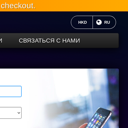
 checkout.
ТЕКУЩАЯ ВАЛЮТА:
HKD
ТЕКУЩИЙ 
RU
И
СВЯЗАТЬСЯ С НАМИ