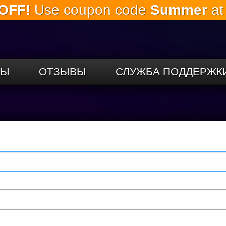
OFF!
Use coupon code
Summer
at
Перейти к
основному
содержанию
СЫ
ОТЗЫВЫ
СЛУЖБА ПОДДЕРЖК