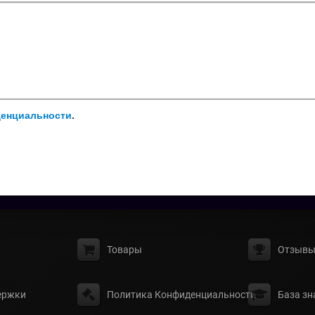
денциальности
.
Товары
Отзыв
ержки
Политика Конфиденциальности
База зн