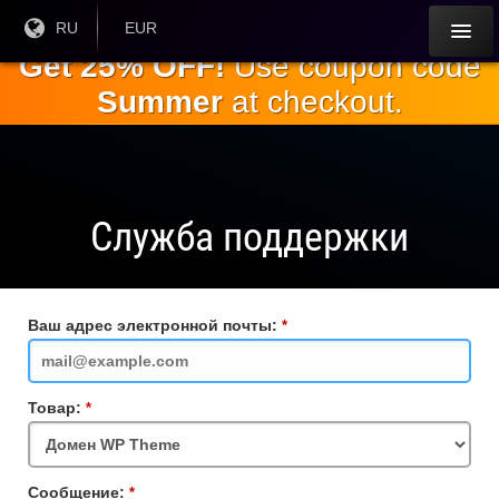
Перейти к
Текущий
RU
Текущая
EUR
язык:
валюта:
основному
Get 25% OFF!
Use coupon code
содержанию
Summer
at checkout.
Служба поддержки
Ваш адрес электронной почты:
Обязательное
поле
Товар:
Обязательное
поле
Сообщение:
Обязательное