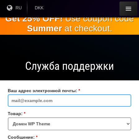
Перейти к
Текущий
RU
Текущая
DKK
язык:
валюта:
основному
Get 25% OFF!
Use coupon code
содержанию
Summer
at checkout.
Служба поддержки
Ваш адрес электронной почты:
Обязательное
поле
Товар:
Обязательное
поле
Сообщение:
Обязательное