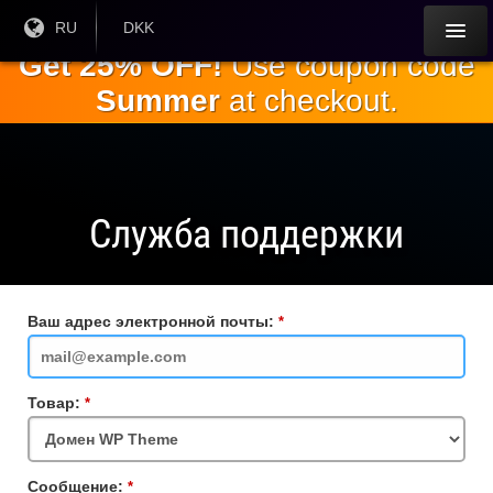
Перейти к
Текущий
RU
Текущая
DKK
язык:
валюта:
основному
Get 25% OFF!
Use coupon code
содержанию
Summer
at checkout.
Служба поддержки
Ваш адрес электронной почты:
Обязательное
поле
Товар:
Обязательное
поле
Сообщение:
Обязательное