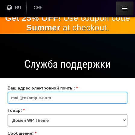
Перейти к
Текущий
RU
Текущая
CHF
язык:
валюта:
основному
Get 25% OFF!
Use coupon code
содержанию
Summer
at checkout.
Служба поддержки
Ваш адрес электронной почты:
Обязательное
поле
Товар:
Обязательное
поле
Сообщение:
Обязательное