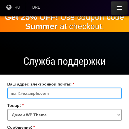
Перейти к
Текущий
RU
Текущая
BRL
язык:
валюта:
основному
Get 25% OFF!
Use coupon code
содержанию
Summer
at checkout.
Служба поддержки
Ваш адрес электронной почты:
Обязательное
поле
Товар:
Обязательное
поле
Сообщение:
Обязательное