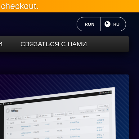
 checkout.
ТЕКУЩАЯ ВАЛЮТА:
RON
ТЕКУЩИЙ 
RU
И
СВЯЗАТЬСЯ С НАМИ