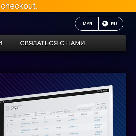
 checkout.
ТЕКУЩАЯ ВАЛЮТА:
MYR
ТЕКУЩИЙ 
RU
И
СВЯЗАТЬСЯ С НАМИ