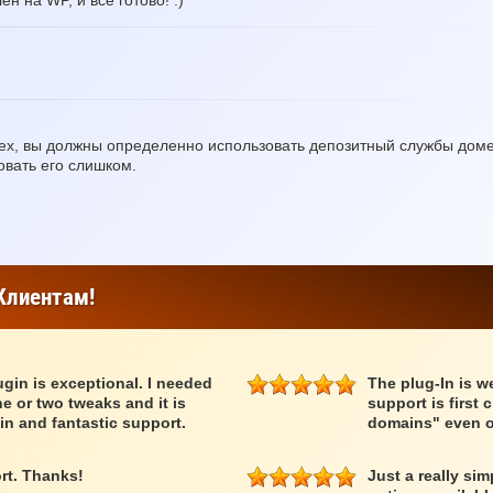
н на WP, и все готово! :)
ех, вы должны определенно использовать депозитный службы дом
овать его слишком.
Клиентам!
lugin is exceptional. I needed
The plug-In is we
e or two tweaks and it is
support is first 
in and fantastic support.
domains" even o
rt. Thanks!
Just a really si