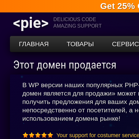
Get 25% 
<pie>
DELICIOUS CODE
AMAZING SUPPORT
ГЛАВНАЯ
ТОВАРЫ
СЕРВИ
Этот домен продается
В WP версии наших популярных PHP-
домен является для продажи» может
получить предложения для ваших до
непосредственно от посетителей, а н
использованием домена рынке!
Your support for costumer servic