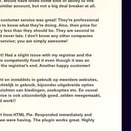
e. Would have loved some kind of ability to link
similar account, but not a big deal breaker at all.
 costumer service was great! They're professional
to know what they're doing. Also, their price for
lly less than they should be. They are second to
d never late. I don't know any other companies
f service; you are simply awesome!
t! Had a slight issue with my registrar and the
e competently fixed it even though it was an
the registrar's end. Another happy customer!
ht en inmiddels in gebruik op meerdere websites,
htelijk in gebruik, bijzonder uitgebreide opties
zichten van biedingen, zoekopties etc. En vooral
ice is ook uitzonderlijk goed, zelden meegemaakt,
d work!!
rt from HTML Pie. Responded immediately and
 we were having. The plugin works great. Highly