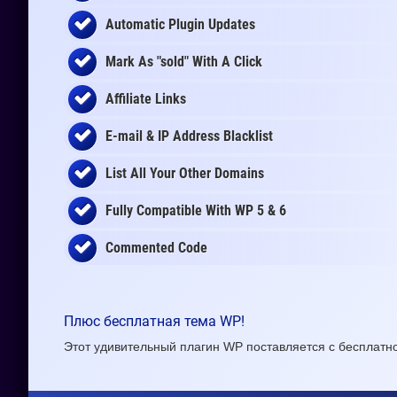
Automatic Plugin Updates
Mark As "sold" With A Click
Affiliate Links
E-mail & IP Address Blacklist
List All Your Other Domains
Fully Compatible With WP 5 & 6
Commented Code
Плюс бесплатная тема WP!
Этот удивительный плагин WP поставляется с бесплатно