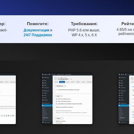
ер:
Помогите:
Требования:
Рейти
4.85
/5 на
веб-
Документация
и
PHP 5.6 или выше,
Рейтинг
рейтинг
24/7 Поддержка
WP 4.x, 5.x, 6.X