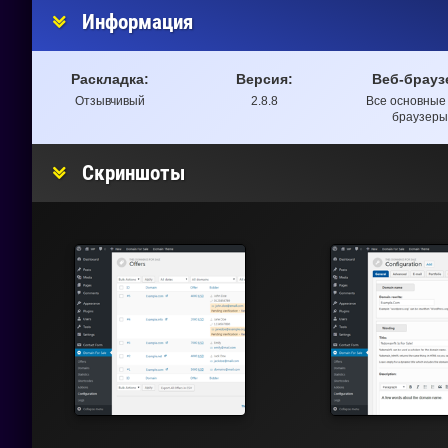
Информация
Раскладка:
Версия:
Веб-брауз
Отзывчивый
2.8.8
Все основные 
браузеры
Скриншоты