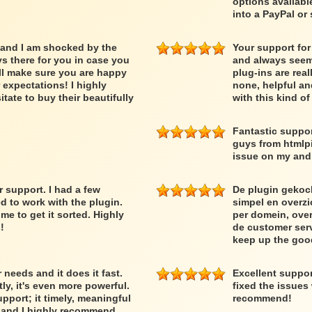
options availabl
into a PayPal or 
 and I am shocked by the
Your support for
ys there for you in case you
and always seem 
ll make sure you are happy
plug-ins are rea
expectations! I highly
none, helpful an
ate to buy their beautifully
with this kind o
Fantastic suppor
guys from htmlpi
issue on my and 
support. I had a few
De plugin gekoc
d to work with the plugin.
simpel en overzic
 to get it sorted. Highly
per domein, over
!
de customer serv
keep up the goo
needs and it does it fast.
Excellent suppo
y, it's even more powerful.
fixed the issues
upport; it timely, meaningful
recommend!
r and I highly recommend.