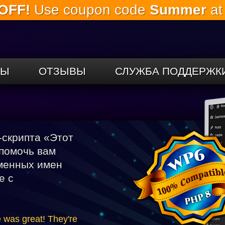
OFF!
Use coupon code
Summer
at
Перейти к
основному
содержанию
СЫ
ОТЗЫВЫ
СЛУЖБА ПОДДЕРЖК
скрипта «Этот
 помочь вам
менных имен
е с
e was great! They're