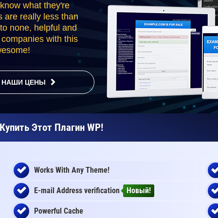
 know what they're
s are really less than
to none, helpful and
r companies with this
awesome!
НАШИ ЦЕНЫ
упить Этот Плагин WP!
Works With Any Theme!
E-mail Address
verification
Новый!
Powerful Cache