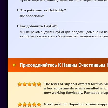
Просто парк все ваши домены на тот, который установле
Это работает на GoDaddy?
Да! абсолютно!
Как добавить PayPal?
Мы не рекомендуем PayPal для продажи домена на вс
например escrow.com - большинство клиентов использ
Присоединяйтесь К Нашим Счастливым 
The level of support offered for this p
a few adjustments which resulted in on
now working flawlessly. Fantastic plug
Great product. Superb customer suppo