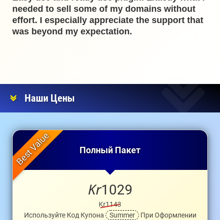
needed to sell some of my domains without
effort. I especially appreciate the support that
was beyond my expectation.
Наши Цены
Полный Пакет
Kr
1029
Kr1143
Используйте Код Купона
Summer
При Оформлении