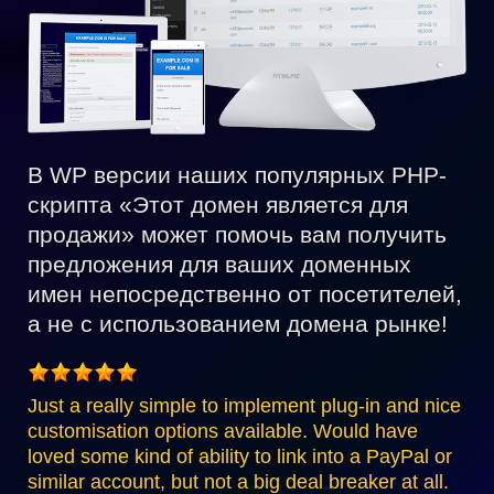
В WP версии наших популярных PHP-
скрипта «Этот домен является для
продажи» может помочь вам получить
предложения для ваших доменных
имен непосредственно от посетителей,
а не с использованием домена рынке!
Just a really simple to implement plug-in and nice
customisation options available. Would have
loved some kind of ability to link into a PayPal or
similar account, but not a big deal breaker at all.