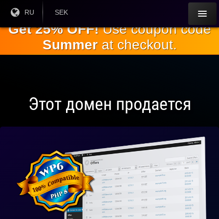
Перейти к
Текущий
RU
Текущая
SEK
язык:
валюта:
основному
Get 25% OFF!
Use coupon code
содержанию
Summer
at checkout.
Этот домен продается
Полностью
совместим
с WP 6