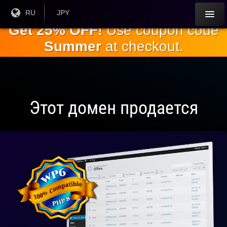
Перейти к
Текущий
RU
Текущая
JPY
язык:
валюта:
основному
Get 25% OFF!
Use coupon code
содержанию
Summer
at checkout.
Этот домен продается
Полностью
совместим
с WP 6