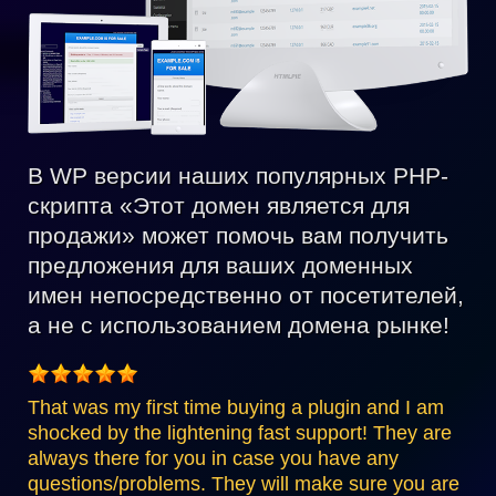
В WP версии наших популярных PHP-
скрипта «Этот домен является для
продажи» может помочь вам получить
предложения для ваших доменных
имен непосредственно от посетителей,
а не с использованием домена рынке!
That was my first time buying a plugin and I am
shocked by the lightening fast support! They are
always there for you in case you have any
questions/problems. They will make sure you are