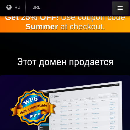
Перейти к
Текущий
RU
Текущая
BRL
язык:
валюта:
основному
Get 25% OFF!
Use coupon code
содержанию
Summer
at checkout.
Этот домен продается
Полностью
совместим
с WP 6