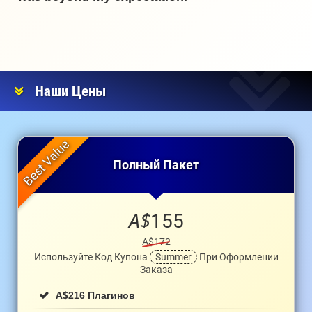
Наши Цены
Полный Пакет
A$
155
A$172
Используйте Код Купона
Summer
При Оформлении
Заказа
A$
216 Плагинов