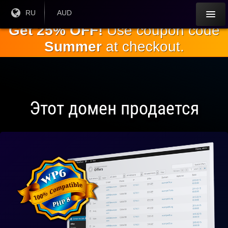
Перейти к
Текущий
RU
Текущая
AUD
язык:
валюта:
основному
Get 25% OFF!
Use coupon code
содержанию
Summer
at checkout.
Этот домен продается
Полностью
совместим
с WP 6