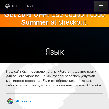
Перейти к
Текущий
RU
Текущая
NZD
язык:
валюта:
основному
Get 25% OFF!
Use coupon code
содержанию
Summer
at checkout.
Язык
Наш сайт был переведен с английского на другие языки
для вашего удобства, но мы воспользовались услугами
машинного перевода. Если вы обнаружили в них какие-
либо ошибки, пожалуйста, отправьте нам письмо. Спасибо.
Afrikaans