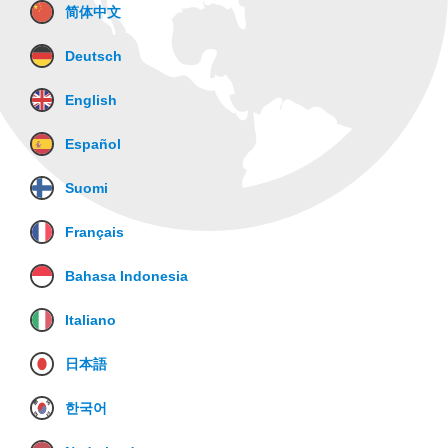
简体中文
Deutsch
English
Español
Suomi
Français
Bahasa Indonesia
Italiano
日本語
한국어