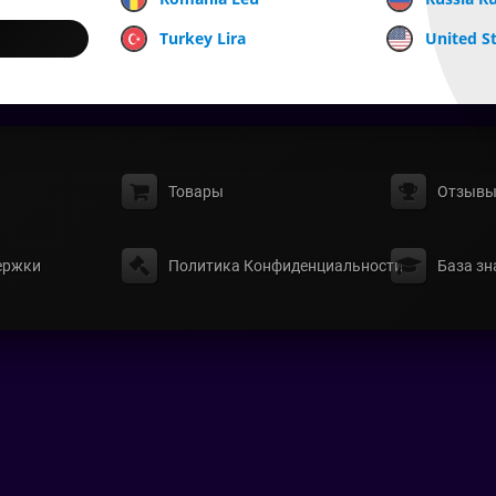
Turkey Lira
United St
Товары
Отзыв
ержки
Политика Конфиденциальности
База зн