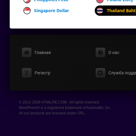
Singapore Dollar
Thailand Baht
Главная
О нас
Регистр
Служба подд
© 2012-2026 HTMLPIE.COM . All rights reserved.
WordPress® is a registered trademark of Automattic, Inc.
All our products are licensed under GPL.