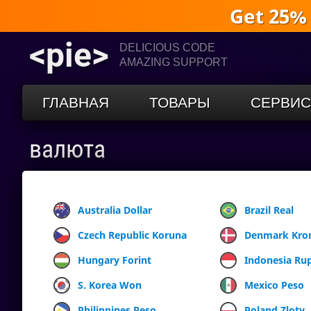
Get 25%
<pie>
DELICIOUS CODE
AMAZING SUPPORT
ГЛАВНАЯ
ТОВАРЫ
СЕРВИ
валюта
Australia Dollar
Brazil Real
Czech Republic Koruna
Denmark Kro
Hungary Forint
Indonesia Ru
S. Korea Won
Mexico Peso
Philippines Peso
Poland Zloty