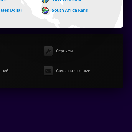
ates Dollar
South Africa Rand
ы
Сервисы
аний
Связаться с нами