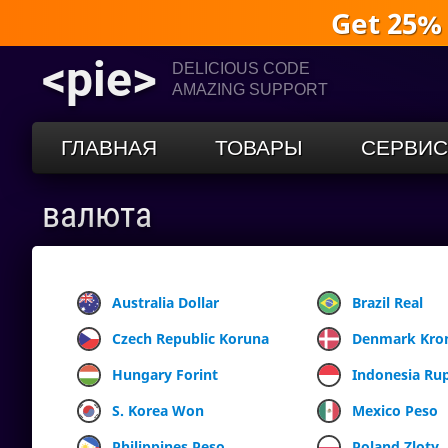
Get 25%
<pie>
DELICIOUS CODE
AMAZING SUPPORT
ГЛАВНАЯ
ТОВАРЫ
СЕРВИ
валюта
Australia Dollar
Brazil Real
Czech Republic Koruna
Denmark Kro
Hungary Forint
Indonesia Ru
S. Korea Won
Mexico Peso
Philippines Peso
Poland Zloty