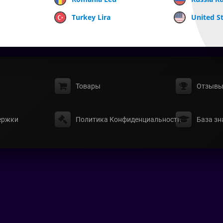
Turkey Lira
United St
Товары
Отзыв
ержки
Политика Конфиденциальности
База зн