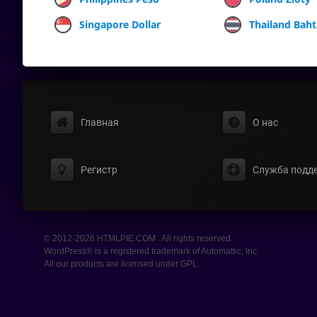
Singapore Dollar
Thailand Baht
Главная
О нас
Регистр
Служба подд
© 2012-2026 HTMLPIE.COM . All rights reserved.
WordPress® is a registered trademark of Automattic, Inc.
All our products are licensed under GPL.