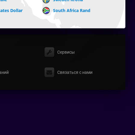
ates Dollar
South Africa Rand
ы
Сервисы
аний
Связаться с нами