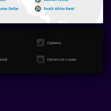
ates Dollar
South Africa Rand
ы
Сервисы
аний
Связаться с нами