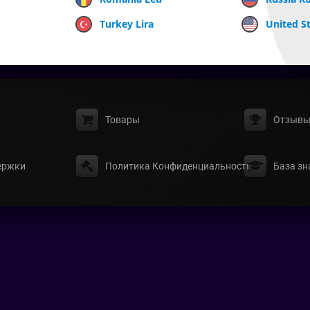
Turkey Lira
United St
Товары
Отзыв
ержки
Политика Конфиденциальности
База зн