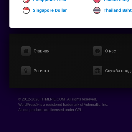
Singapore Dollar
Thailand Baht
Главная
О нас
Регистр
Служба подд
© 2012-2026 HTMLPIE.COM . All rights reserved.
WordPress® is a registered trademark of Automattic, Inc.
All our products are licensed under GPL.