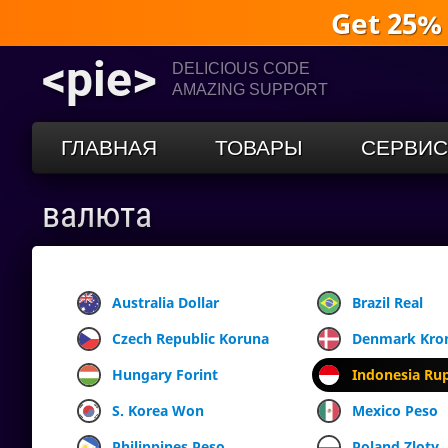
Get 25%
<pie>
DELICIOUS CODE
AMAZING SUPPORT
ГЛАВНАЯ
ТОВАРЫ
СЕРВИ
валюта
Australia Dollar
Brazil Real
Czech Republic Koruna
Denmark Kro
Hungary Forint
Indonesia Ru
S. Korea Won
Mexico Peso
Philippines Peso
Poland Zloty