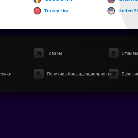
Turkey Lira
United St
Товары
Отзыв
ержки
Политика Конфиденциальности
База зн