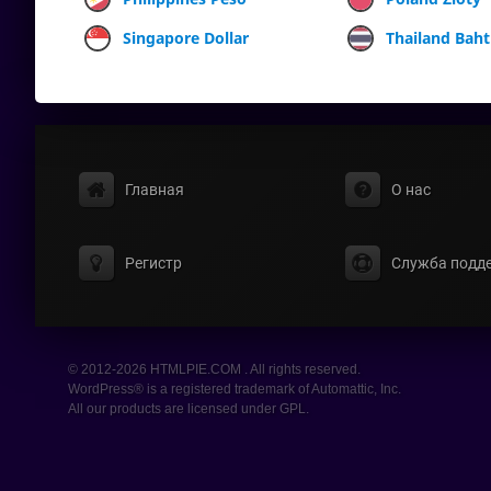
Singapore Dollar
Thailand Baht
Главная
О нас
Регистр
Служба подд
© 2012-2026 HTMLPIE.COM . All rights reserved.
WordPress® is a registered trademark of Automattic, Inc.
All our products are licensed under GPL.