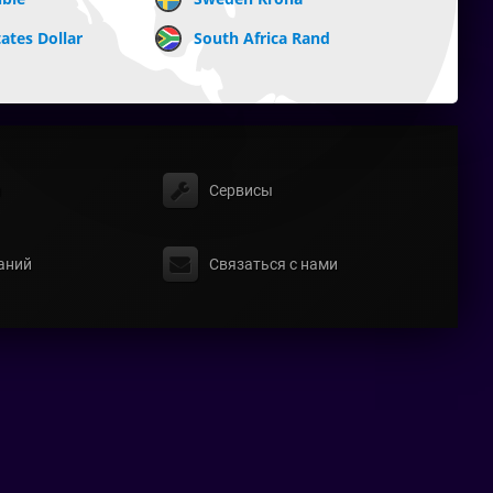
ates Dollar
South Africa Rand
ы
Сервисы
аний
Связаться с нами