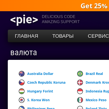
Get 25%
<pie>
DELICIOUS CODE
AMAZING SUPPORT
ГЛАВНАЯ
ТОВАРЫ
СЕРВИ
валюта
Australia Dollar
Brazil Real
Czech Republic Koruna
Denmark Kro
Hungary Forint
Indonesia Ru
S. Korea Won
Mexico Peso
Philippines Peso
Poland Zloty