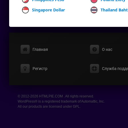
Singapore Dollar
Thailand Baht
Главная
О нас
Регистр
Служба подд
© 2012-2026 HTMLPIE.COM . All rights reserved.
WordPress® is a registered trademark of Automattic, Inc.
All our products are licensed under GPL.