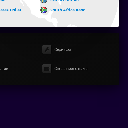
ates Dollar
South Africa Rand
ы
Сервисы
аний
Связаться с нами