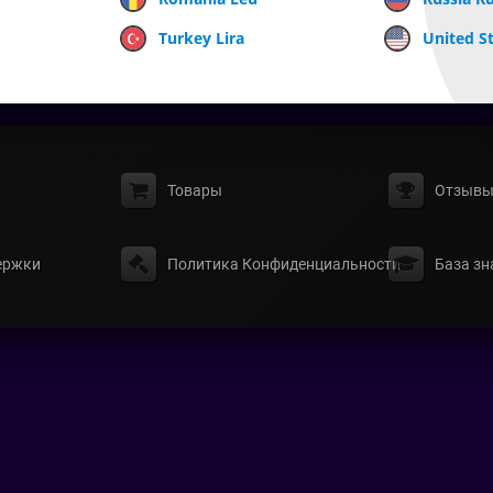
Turkey Lira
United St
Товары
Отзыв
ержки
Политика Конфиденциальности
База зн