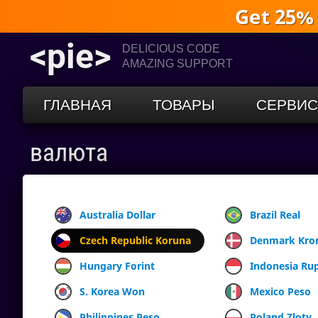
Get 25%
<pie>
DELICIOUS CODE
AMAZING SUPPORT
ГЛАВНАЯ
ТОВАРЫ
СЕРВИ
валюта
Australia Dollar
Brazil Real
Czech Republic Koruna
Denmark Kro
Hungary Forint
Indonesia Ru
S. Korea Won
Mexico Peso
Philippines Peso
Poland Zloty