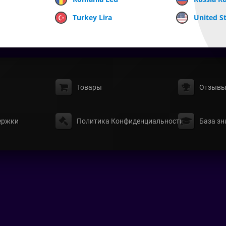
Turkey Lira
United St
Товары
Отзыв
ержки
Политика Конфиденциальности
База зн