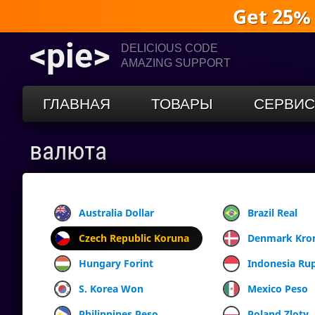
Get 25%
<pie>
DELICIOUS CODE
AMAZING SUPPORT
ГЛАВНАЯ
ТОВАРЫ
СЕРВИ
валюта
Australia Dollar
Brazil Real
Czech Republic Koruna
Denmark Kro
Hungary Forint
Indonesia Ru
S. Korea Won
Mexico Peso
Philippines Peso
Poland Zloty