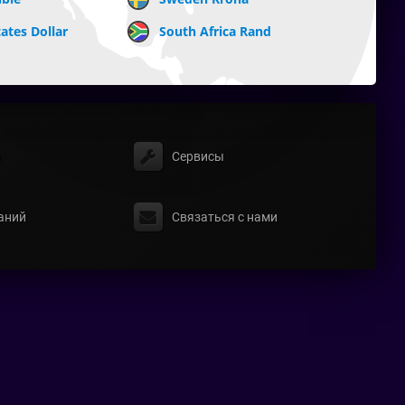
ates Dollar
South Africa Rand
ы
Сервисы
аний
Связаться с нами