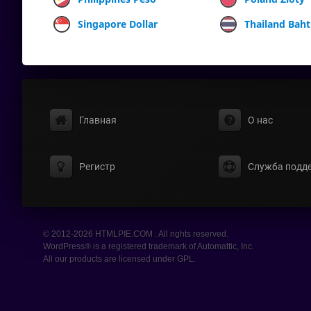
Singapore Dollar
Thailand Baht
Главная
О нас
Регистр
Служба подд
© 2012-2026 HTMLPIE.COM . All rights reserved.
WordPress® is a registered trademark of Automattic, Inc.
All our products are licensed under GPL.