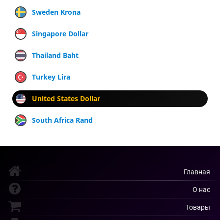
Sweden Krona
Singapore Dollar
Thailand Baht
Turkey Lira
United States Dollar
South Africa Rand
Главная
О нас
Товары