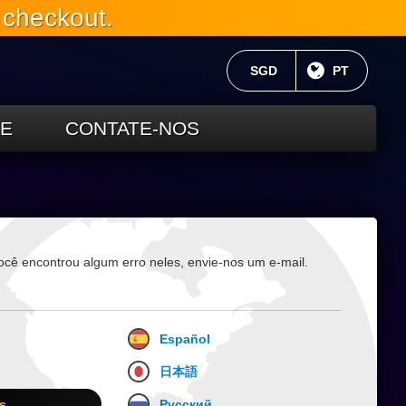
 checkout.
MOEDA ATUAL:
SGD
LÍNGUA AT
PT
TE
CONTATE-NOS
ocê encontrou algum erro neles, envie-nos um e-mail.
Español
日本語
s
Русский