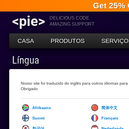
Get 25% 
<pie>
DELICIOUS CODE
AMAZING SUPPORT
CASA
PRODUTOS
SERVIÇO
Língua
Nosso site foi traduzido do inglês para outros idiomas pa
Obrigado.
Afrikaans
简体中文
Suomi
Français
한국어
Nederlands