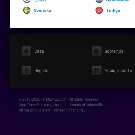
Svenska
Türkçe
Casa
Sobre nós
Registo
Apoio, suporte
© 2012-2026 HTMLPIE.COM . All rights reserved.
WordPress® is a registered trademark of Automattic, Inc.
All our products are licensed under GPL.