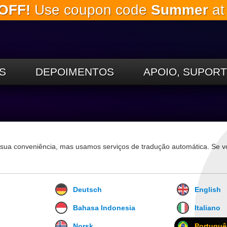
OFF!
Use coupon code
Summer
at
Ir para o
conteúdo
principal
S
DEPOIMENTOS
APOIO, SUPOR
ra sua conveniência, mas usamos serviços de tradução automática. Se v
Deutsch
English
Bahasa Indonesia
Italiano
Norsk
Portuguê