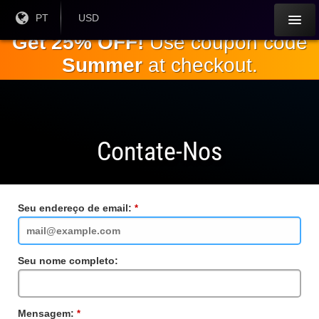
Ir para o
Língua
PT
Moeda
USD
atual:
Atual:
conteúdo
Get 25% OFF!
Use coupon code
principal
Summer
at checkout.
Contate-Nos
Seu endereço de email:
Campo
obrigatório
Seu nome completo:
Mensagem:
Campo